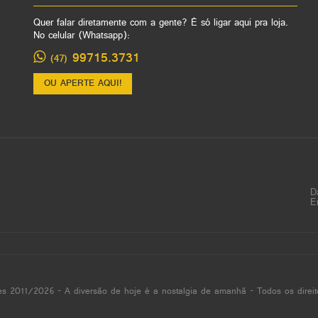
Quer falar diretamente com a gente? É só ligar aqui pra loja.
No celular (Whatsapp):
99715.3731
(47)
OU APERTE AQUI!
D
E
es 2011/2026 - A diversão de hoje é a nostalgia de amanhã - Todos os direit