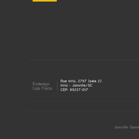
Rua Iririú, 2797 (sala 2)
Endereço
Iririú - Joinville/SC
Loja Física
CEP: 89227-017
Joinville Gam