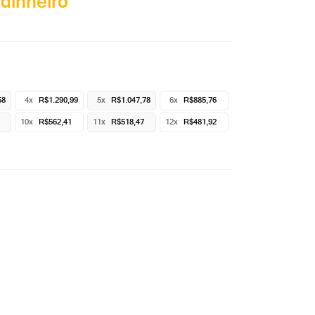
dinheiro
58
4x
R$1.290,99
5x
R$1.047,78
6x
R$885,76
10x
R$562,41
11x
R$518,47
12x
R$481,92