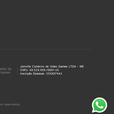
Joinville Comércio de Video Games LTDA - ME
ados da
CNPJ: XX.529.XX9/0001-26
mpresa
Inscrição Estadual: 25XXX7443
os reservados.