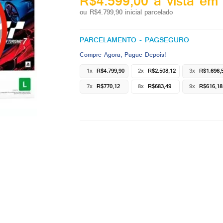
R$4.599,00 à vista em 
ou R$4.799,90 inicial parcelado
PARCELAMENTO - PAGSEGURO
Compre Agora, Pague Depois!
1x
R$4.799,90
2x
R$2.508,12
3x
R$1.696,
7x
R$770,12
8x
R$683,49
9x
R$616,18