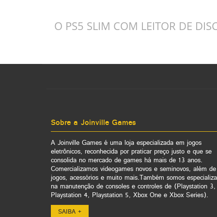
O PS5 SLIM COM LEITOR DE DIS
Sobre a Joinville Games
A Joinville Games é uma loja especializada em jogos
eletrônicos, reconhecida por praticar preço justo e que se
consolida no mercado de games há mais de 13 anos.
Comercializamos videogames novos e seminovos, além de
jogos, acessórios e muito mais.Também somos especializ
na manutenção de consoles e controles de (Playstation 3,
Playstation 4, Playstation 5, Xbox One e Xbox Series).
SAIBA +