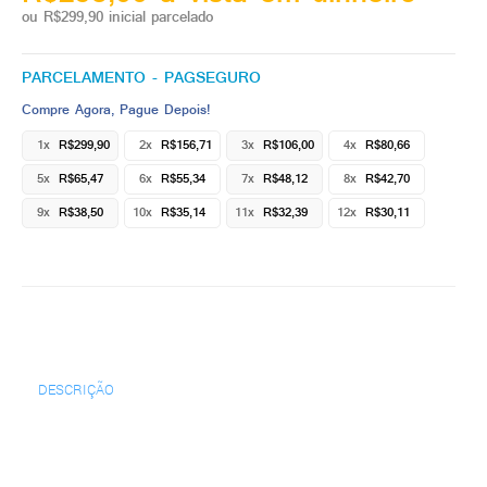
ou R$299,90 inicial parcelado
PARCELAMENTO - PAGSEGURO
Compre Agora, Pague Depois!
1x
R$299,90
2x
R$156,71
3x
R$106,00
4x
R$80,66
5x
R$65,47
6x
R$55,34
7x
R$48,12
8x
R$42,70
9x
R$38,50
10x
R$35,14
11x
R$32,39
12x
R$30,11
DESCRIÇÃO