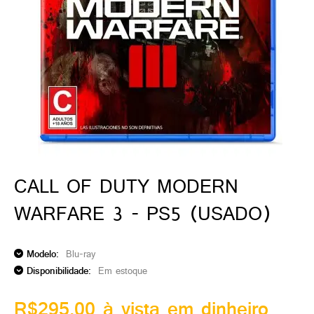
ado gamer)
os)
)
cnica)
CALL OF DUTY MODERN
WARFARE 3 - PS5 (USADO)
Modelo:
Blu-ray
Disponibilidade:
Em estoque
R$295,00 à vista em dinheiro