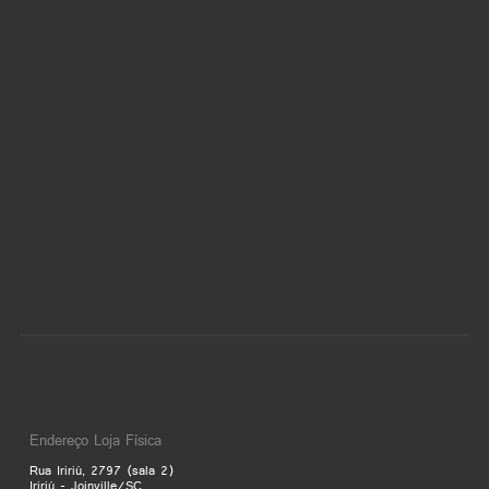
Endereço Loja Física
Rua Iririú, 2797 (sala 2)
Iririú - Joinville/SC