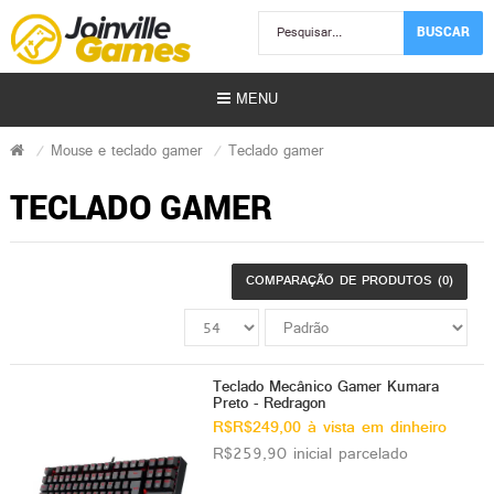
BUSCAR
MENU
Mouse e teclado gamer
Teclado gamer
TECLADO GAMER
COMPARAÇÃO DE PRODUTOS (0)
Usados)
)
Teclado Mecânico Gamer Kumara
Preto - Redragon
r)
R$R$249,00 à vista em dinheiro
R$259,90 inicial parcelado
s | Gift Card)