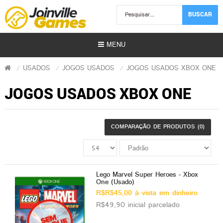
BUSCAR
MENU
USADOS
JOGOS USADOS
JOGOS USADOS XBOX ONE
JOGOS USADOS XBOX ONE
COMPARAÇÃO DE PRODUTOS (0)
Usados)
)
Lego Marvel Super Heroes - Xbox
One (Usado)
r)
R$R$45,00 à vista em dinheiro
R$49,90 inicial parcelado
s | Gift Card)