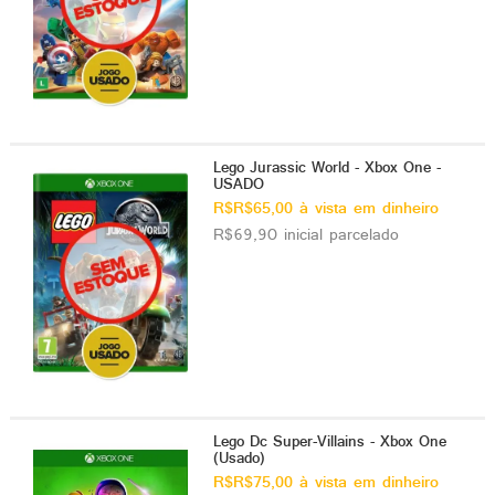
ado gamer)
os)
)
Lego Jurassic World - Xbox One -
cnica)
USADO
R$R$65,00 à vista em dinheiro
R$69,90 inicial parcelado
Lego Dc Super-Villains - Xbox One
(Usado)
R$R$75,00 à vista em dinheiro