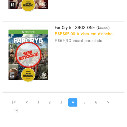
Far Cry 5 - XBOX ONE (Usado)
R$R$65,00 à vista em dinheiro
R$69,90 inicial parcelado
|<
<
1
2
3
4
5
6
>
>|