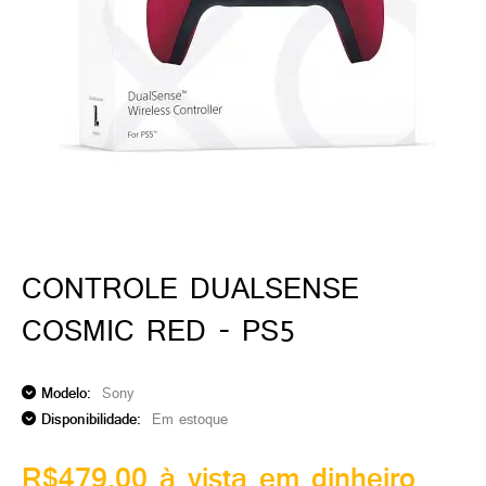
ado gamer)
os)
)
cnica)
CONTROLE DUALSENSE
COSMIC RED - PS5
Modelo:
Sony
Disponibilidade:
Em estoque
R$479,00 à vista em dinheiro