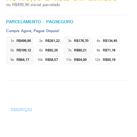
ou R$499,90 inicial parcelado
PARCELAMENTO - PAGSEGURO
Compre Agora, Pague Depois!
1x
R$499,90
2x
R$261,22
3x
R$176,70
4x
R$134,45
5x
R$109,12
6x
R$92,25
7x
R$80,21
8x
R$71,18
9x
R$64,17
10x
R$58,57
11x
R$54,00
12x
R$50,19
DESCRIÇÃO