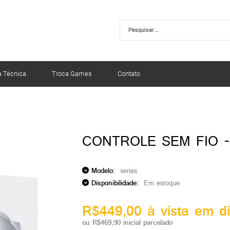
a Técnica
Troca Games
Contato
CONTROLE SEM FIO -
Modelo:
series
Disponibilidade:
Em estoque
R$449,00 à vista em di
ou R$469,90 inicial parcelado