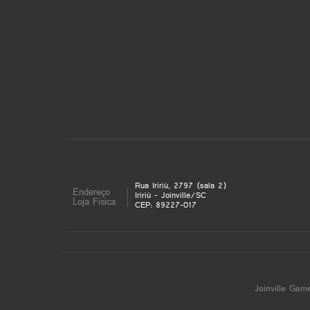
Rua Iririú, 2797 (sala 2)
Endereço
Iririú - Joinville/SC
Loja Física
CEP: 89227-017
Joinville Gam