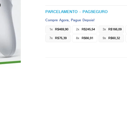
PARCELAMENTO - PAGSEGURO
Compre Agora, Pague Depois!
1x
R$469,90
2x
R$245,54
3x
R$166,09
7x
R$75,39
8x
R$66,91
9x
R$60,32