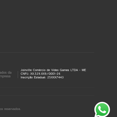
Joinville Comércio de Video Games LTDA - ME
ados da
CNPJ: XX.529.XX9/0001-26
mpresa
Inscrição Estadual: 25XXX7443
os reservados.