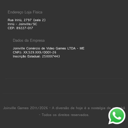
Endereço Loja Física
Rua Iririú, 2797 (sala 2)
Iririú - Joinville/SC
CEP: 89227-017
Dados da Empresa
Joinville Comércio de Video Games LTDA - ME
CNPJ: XX.529.XX9/0001-26
Inscrição Estadual: 25XXX7443
Joinville Games 2011/2026 - A diversão de hoje é a nostalgia de amanhã
- Todos os direitos reservados.