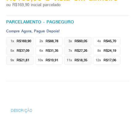
ou R$169,90 inicial parcelado
PARCELAMENTO - PAGSEGURO
Compre Agora, Pague Depois!
1x
R$169,90
2x
R$88,78
3x
R$60,05
4x
R$45,70
5x
R$37,09
6x
R$31,35
7x
R$27,26
8x
R$24,19
9x
R$21,81
10x
R$19,91
11x
R$18,35
12x
R$17,06
DESCRIÇÃO