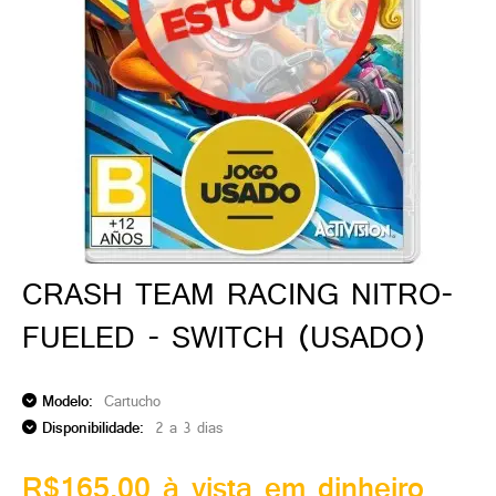
ado gamer)
os)
)
cnica)
CRASH TEAM RACING NITRO-
FUELED - SWITCH (USADO)
Modelo:
Cartucho
Disponibilidade:
2 a 3 dias
R$165,00 à vista em dinheiro