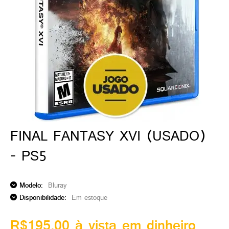
ado gamer)
os)
)
cnica)
FINAL FANTASY XVI (USADO)
- PS5
Modelo:
Bluray
Disponibilidade:
Em estoque
R$195,00 à vista em dinheiro