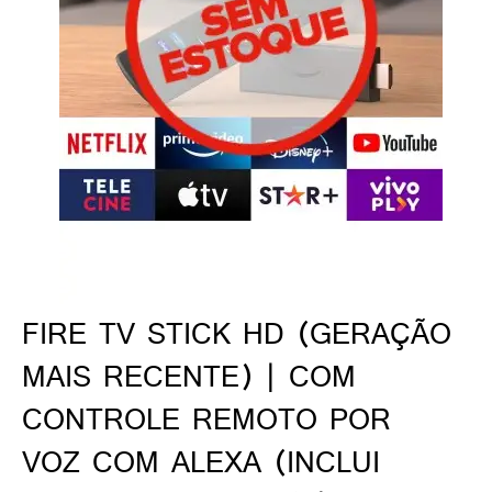
ado gamer)
os)
)
cnica)
FIRE TV STICK HD (GERAÇÃO
MAIS RECENTE) | COM
CONTROLE REMOTO POR
VOZ COM ALEXA (INCLUI