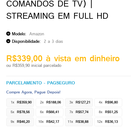
COMANDOS DE TV) |
STREAMING EM FULL HD
Modelo:
Amazon
Disponibilidade:
2 a 3 dias
R$339,00 à vista em dinheiro
ou R$359,90 inicial parcelado
PARCELAMENTO - PAGSEGURO
Compre Agora, Pague Depois!
1x
R$359,90
2x
R$188,06
3x
R$127,21
4x
R$96,80
5x
R$78,56
6x
R$66,41
7x
R$57,74
8x
R$51,25
9x
R$46,20
10x
R$42,17
11x
R$38,88
12x
R$36,13