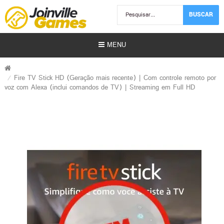
BUSCAR
MENU
Fire TV Stick HD (Geração mais recente) | Com controle remoto por
voz com Alexa (inclui comandos de TV) | Streaming em Full HD
Usados)
)
r)
s | Gift Card)