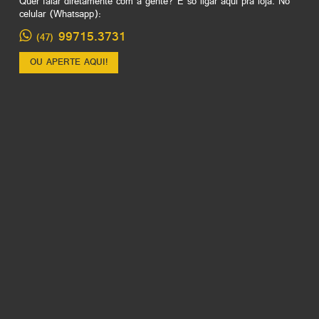
Quer falar diretamente com a gente? É só ligar aqui pra loja. No
celular (Whatsapp):
99715.3731
(47)
OU APERTE AQUI!