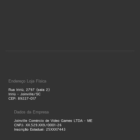
Endereço Loja Física
Rua Iririú, 2797 (sala 2)
Iririú - Joinville/SC
CEP: 89227-017
Dados da Empresa
Joinville Comércio de Video Games LTDA - ME
CNPJ: XX.529.XX9/0001-26
Inscrição Estadual: 25XXX7443