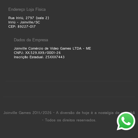
Endereço Loja Física
Rua Iririú, 2797 (sala 2)
Iririú - Joinville/SC
CEP: 89227-017
Dados da Empresa
Joinville Comércio de Video Games LTDA - ME
CNPJ: XX.529.XX9/0001-26
Inscrição Estadual: 25XXX7443
Joinville Games 2011/2026 - A diversão de hoje é a nostalgia de amanhã
- Todos os direitos reservados.