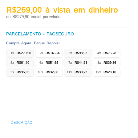
R$269,00 à vista em dinheiro
ou R$279,90 inicial parcelado
PARCELAMENTO - PAGSEGURO
Compre Agora, Pague Depois!
1x
R$279,90
2x
R$146,26
3x
R$98,93
4x
R$75,28
5x
R$61,10
6x
R$51,65
7x
R$44,91
8x
R$39,86
9x
R$35,93
10x
R$32,80
11x
R$30,23
12x
R$28,10
DESCRIÇÃO