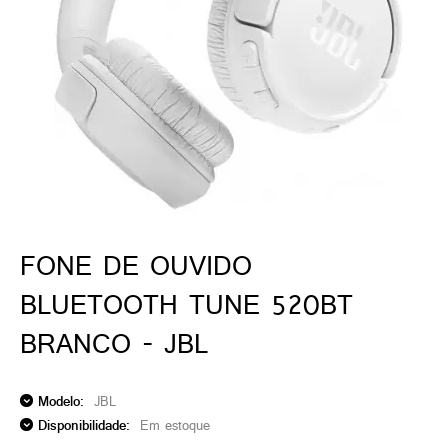
ado gamer)
os)
)
cnica)
FONE DE OUVIDO
BLUETOOTH TUNE 520BT
BRANCO - JBL
Modelo:
JBL
Disponibilidade:
Em estoque