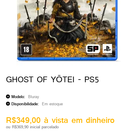
ado gamer)
os)
)
cnica)
GHOST OF YŌTEI - PS5
Modelo:
Bluray
Disponibilidade:
Em estoque
R$349,00 à vista em dinheiro
ou R$369,90 inicial parcelado