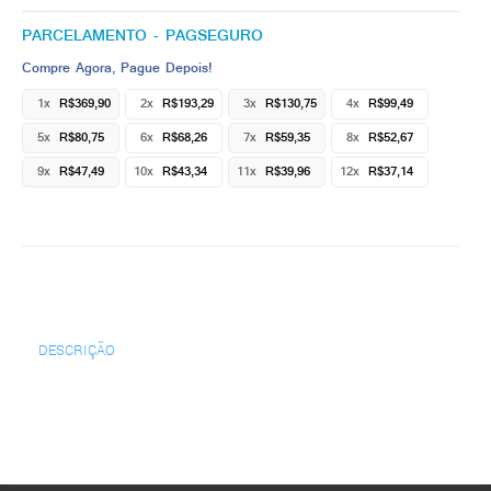
PARCELAMENTO - PAGSEGURO
Compre Agora, Pague Depois!
1x
R$369,90
2x
R$193,29
3x
R$130,75
4x
R$99,49
5x
R$80,75
6x
R$68,26
7x
R$59,35
8x
R$52,67
9x
R$47,49
10x
R$43,34
11x
R$39,96
12x
R$37,14
DESCRIÇÃO