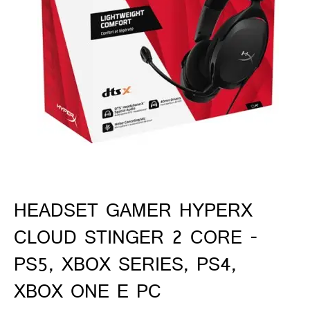
ado gamer)
os)
)
cnica)
HEADSET GAMER HYPERX
CLOUD STINGER 2 CORE -
PS5, XBOX SERIES, PS4,
XBOX ONE E PC