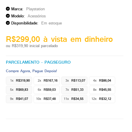
Marca:
Playstation
Modelo:
Acessórios
Disponibilidade:
Em estoque
R$299,00 à vista em dinheiro
ou R$319,90 inicial parcelado
PARCELAMENTO - PAGSEGURO
Compre Agora, Pague Depois!
1x
R$319,90
2x
R$167,16
3x
R$113,07
4x
R$86,04
5x
R$69,83
6x
R$59,03
7x
R$51,33
8x
R$45,55
9x
R$41,07
10x
R$37,48
11x
R$34,55
12x
R$32,12