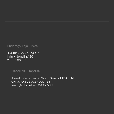
Endereço Loja Física
Rua Iririú, 2797 (sala 2)
Iririú - Joinville/SC
CEP: 89227-017
Dados da Empresa
Joinville Comércio de Video Games LTDA - ME
CNPJ: XX.529.XX9/0001-26
Inscrição Estadual: 25XXX7443