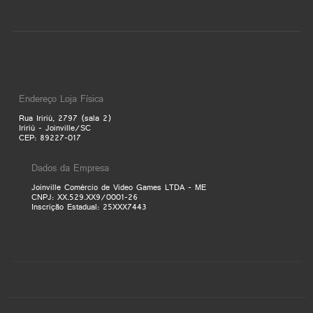
Endereço Loja Física
Rua Iririú, 2797 (sala 2)
Iririú - Joinville/SC
CEP: 89227-017
Dados da Empresa
Joinville Comércio de Video Games LTDA - ME
CNPJ: XX.529.XX9/0001-26
Inscrição Estadual: 25XXX7443