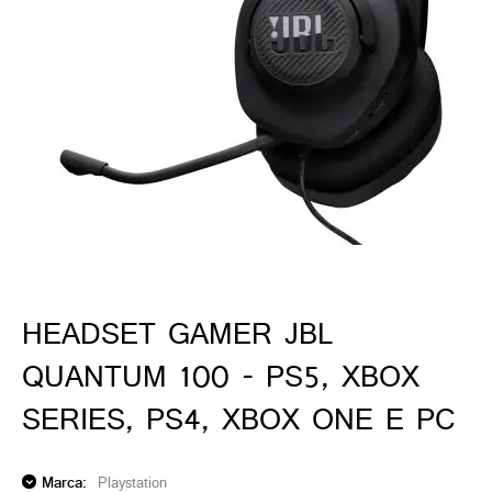
ado gamer)
os)
)
cnica)
HEADSET GAMER JBL
QUANTUM 100 - PS5, XBOX
SERIES, PS4, XBOX ONE E PC
Marca:
Playstation