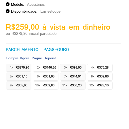
Modelo:
Acessórios
Disponibilidade:
Em estoque
R$259,00 à vista em dinheiro
ou R$279,90 inicial parcelado
PARCELAMENTO - PAGSEGURO
Compre Agora, Pague Depois!
1x
R$279,90
2x
R$146,26
3x
R$98,93
4x
R$75,28
5x
R$61,10
6x
R$51,65
7x
R$44,91
8x
R$39,86
9x
R$35,93
10x
R$32,80
11x
R$30,23
12x
R$28,10