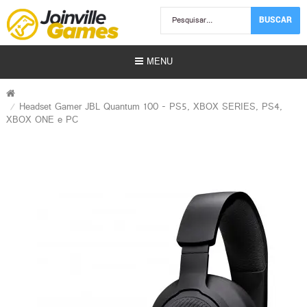
BUSCAR
MENU
Headset Gamer JBL Quantum 100 - PS5, XBOX SERIES, PS4,
XBOX ONE e PC
Usados)
)
r)
s | Gift Card)