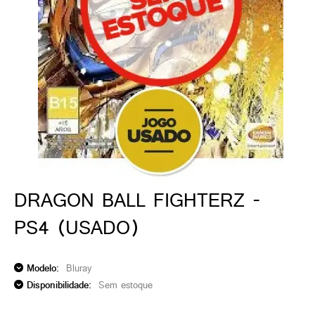
ado gamer)
os)
)
cnica)
DRAGON BALL FIGHTERZ -
PS4 (USADO)
Modelo:
Bluray
Disponibilidade:
Sem estoque