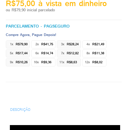
R$75,00 à vista em dinheiro
ou R$79,90 inicial parcelado
PARCELAMENTO - PAGSEGURO
Compre Agora, Pague Depois!
1x
R$79,90
2x
R$41,75
3x
R$28,24
4x
R$21,49
5x
R$17,44
6x
R$14,74
7x
R$12,82
8x
R$11,38
9x
R$10,26
10x
R$9,36
11x
R$8,63
12x
R$8,02
DESCRIÇÃO