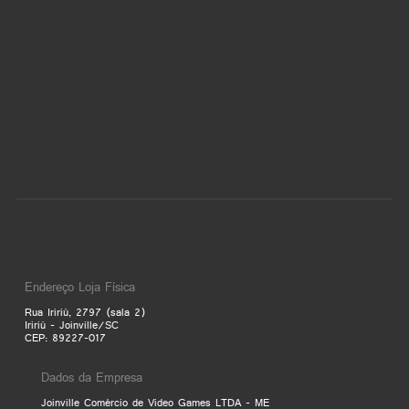
Endereço Loja Física
Rua Iririú, 2797 (sala 2)
Iririú - Joinville/SC
CEP: 89227-017
Dados da Empresa
Joinville Comércio de Video Games LTDA - ME