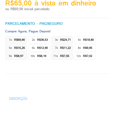
R$65,00 à vista em dinheiro
ou R$69,90 inicial parcelado
PARCELAMENTO - PAGSEGURO
Compre Agora, Pague Depois!
1x
R$69,90
2x
R$36,53
3x
R$24,71
4x
R$18,80
5x
R$15,26
6x
R$12,90
7x
R$11,22
8x
R$9,95
9x
R$8,97
10x
R$8,19
11x
R$7,55
12x
R$7,02
DESCRIÇÃO