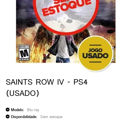
ado gamer)
os)
)
cnica)
SAINTS ROW IV - PS4
(USADO)
Modelo:
Blu-ray
Disponibilidade:
Sem estoque