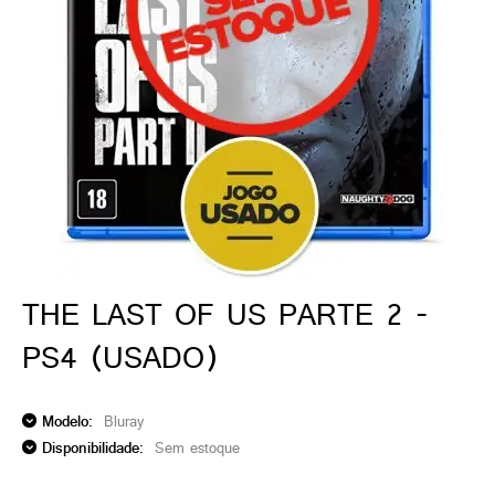
ado gamer)
os)
)
cnica)
THE LAST OF US PARTE 2 -
PS4 (USADO)
Modelo:
Bluray
Disponibilidade:
Sem estoque