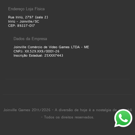
Endereço Loja Física
Rua Iririú, 2797 (sala 2)
Iririú - Joinville/SC
CEP: 89227-017
Dados da Empresa
Joinville Comércio de Video Games LTDA - ME
CNPJ: XX.529.XX9/0001-26
Inscrição Estadual: 25XXX7443
Joinville Games 2011/2026 - A diversão de hoje é a nostalgia de amanhã
- Todos os direitos reservados.