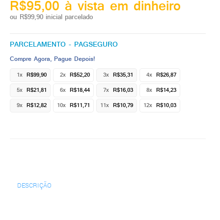
R$95,00 à vista em dinheiro
ou R$99,90 inicial parcelado
PARCELAMENTO - PAGSEGURO
Compre Agora, Pague Depois!
1x
R$99,90
2x
R$52,20
3x
R$35,31
4x
R$26,87
5x
R$21,81
6x
R$18,44
7x
R$16,03
8x
R$14,23
9x
R$12,82
10x
R$11,71
11x
R$10,79
12x
R$10,03
DESCRIÇÃO