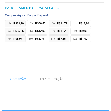
PARCELAMENTO - PAGSEGURO
Compre Agora, Pague Depois!
1x
R$69,90
2x
R$36,53
3x
R$24,71
4x
R$18,80
5x
R$15,26
6x
R$12,90
7x
R$11,22
8x
R$9,95
9x
R$8,97
10x
R$8,19
11x
R$7,55
12x
R$7,02
DESCRIÇÃO
ESPECIFICAÇÃO