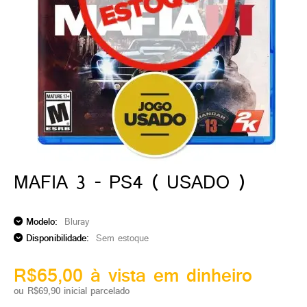
ado gamer)
os)
)
cnica)
MAFIA 3 - PS4 ( USADO )
Modelo:
Bluray
Disponibilidade:
Sem estoque
R$65,00 à vista em dinheiro
ou R$69,90 inicial parcelado