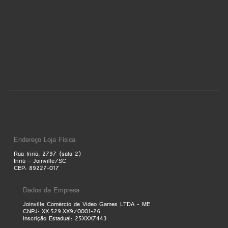
Endereço Loja Física
Rua Iririú, 2797 (sala 2)
Iririú - Joinville/SC
CEP: 89227-017
Dados da Empresa
Joinville Comércio de Video Games LTDA - ME
CNPJ: XX.529.XX9/0001-26
Inscrição Estadual: 25XXX7443