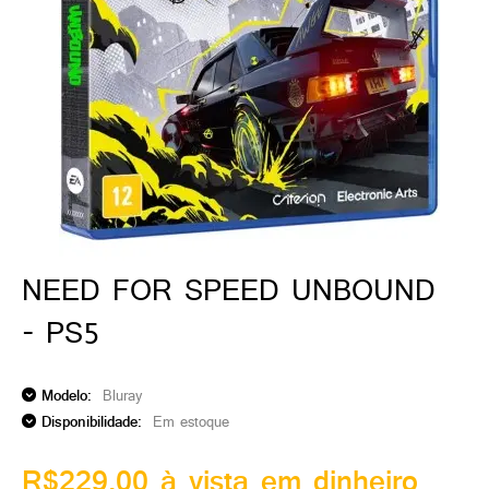
ado gamer)
os)
)
cnica)
NEED FOR SPEED UNBOUND
- PS5
Modelo:
Bluray
Disponibilidade:
Em estoque
R$229,00 à vista em dinheiro