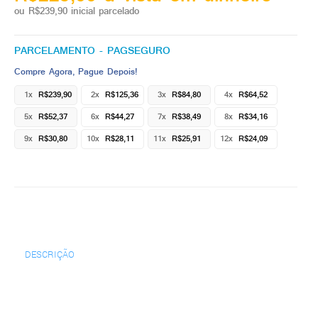
ou R$239,90 inicial parcelado
PARCELAMENTO - PAGSEGURO
Compre Agora, Pague Depois!
1x
R$239,90
2x
R$125,36
3x
R$84,80
4x
R$64,52
5x
R$52,37
6x
R$44,27
7x
R$38,49
8x
R$34,16
9x
R$30,80
10x
R$28,11
11x
R$25,91
12x
R$24,09
DESCRIÇÃO