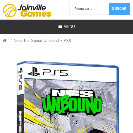
BUSCAR
MENU
Need For Speed Unbound - PS5
Usados)
)
r)
s | Gift Card)