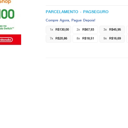
PARCELAMENTO - PAGSEGURO
Compre Agora, Pague Depois!
1x
R$130,00
2x
R$67,93
3x
R$45,95
7x
R$20,86
8x
R$18,51
9x
R$16,69