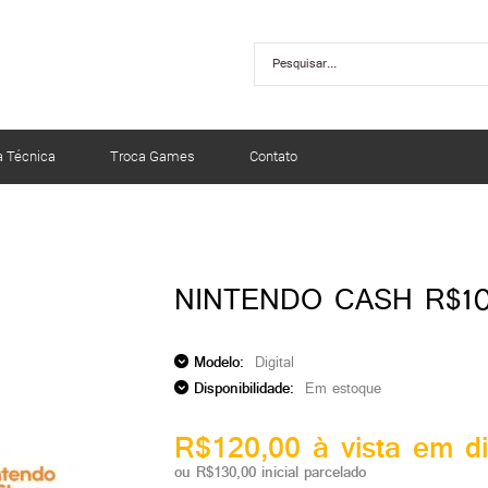
a Técnica
Troca Games
Contato
NINTENDO CASH R$10
Modelo:
Digital
Disponibilidade:
Em estoque
R$120,00 à vista em di
ou R$130,00 inicial parcelado