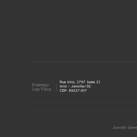
Rua Iririú, 2797 (sala 2)
Endereço
Iririú - Joinville/SC
Loja Física
CEP: 89227-017
Joinville Gam