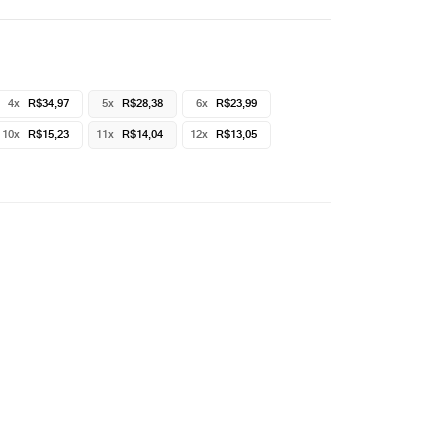
4x
R$34,97
5x
R$28,38
6x
R$23,99
10x
R$15,23
11x
R$14,04
12x
R$13,05