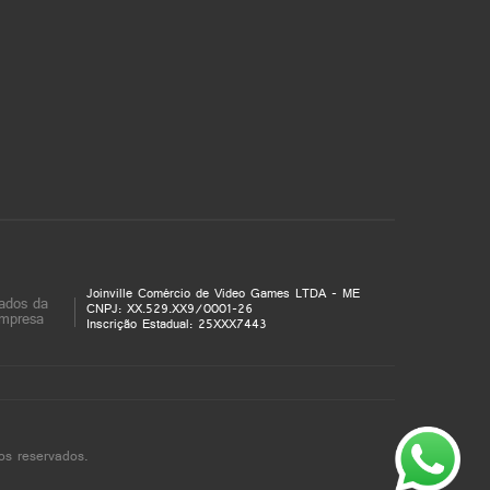
Joinville Comércio de Video Games LTDA - ME
ados da
CNPJ: XX.529.XX9/0001-26
mpresa
Inscrição Estadual: 25XXX7443
os reservados.