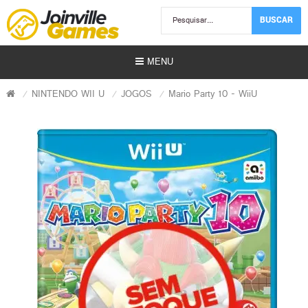
BUSCAR
MENU
NINTENDO WII U
JOGOS
Mario Party 10 - WiiU
Usados)
)
r)
s | Gift Card)