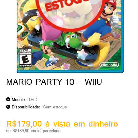
ado gamer)
os)
)
cnica)
MARIO PARTY 10 - WIIU
Modelo:
DVD
Disponibilidade:
Sem estoque
R$179,00 à vista em dinheiro
ou R$189,90 inicial parcelado