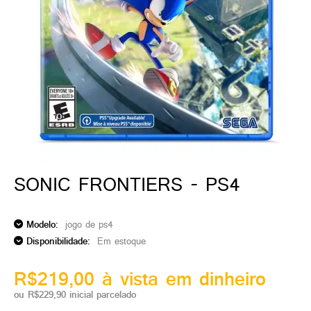
ado gamer)
os)
)
cnica)
SONIC FRONTIERS - PS4
Modelo:
jogo de ps4
Disponibilidade:
Em estoque
R$219,00 à vista em dinheiro
ou R$229,90 inicial parcelado