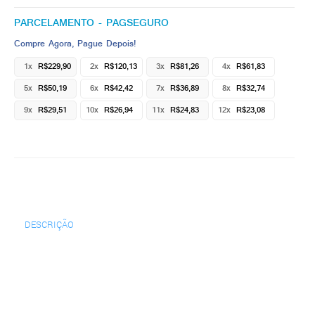
PARCELAMENTO - PAGSEGURO
Compre Agora, Pague Depois!
1x
R$229,90
2x
R$120,13
3x
R$81,26
4x
R$61,83
5x
R$50,19
6x
R$42,42
7x
R$36,89
8x
R$32,74
9x
R$29,51
10x
R$26,94
11x
R$24,83
12x
R$23,08
DESCRIÇÃO