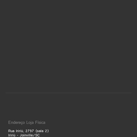
Endereço Loja Física
Rua Iririú, 2797 (sala 2)
Iririú - Joinville/SC