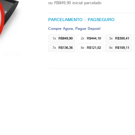
ou R$849,90 inicial parcelado
PARCELAMENTO - PAGSEGURO
Compre Agora, Pague Depois!
1x
R$849,90
2x
R$444,10
3x
R$300,41
7x
R$136,36
8x
R$121,02
9x
R$109,11