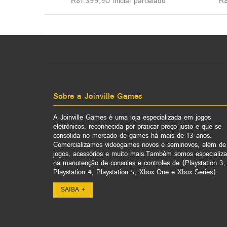
R$1.399,90 inicial parcelado
R$
Sobre a Joinville Games
A Joinville Games é uma loja especializada em jogos
eletrônicos, reconhecida por praticar preço justo e que se
consolida no mercado de games há mais de 13 anos.
Comercializamos videogames novos e seminovos, além de
jogos, acessórios e muito mais.Também somos especializ
na manutenção de consoles e controles de (Playstation 3,
Playstation 4, Playstation 5, Xbox One e Xbox Series).
SAIBA +