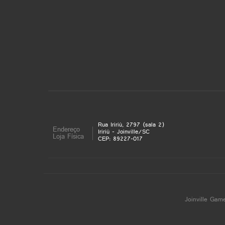
Rua Iririú, 2797 (sala 2)
Endereço
Iririú - Joinville/SC
Loja Física
CEP: 89227-017
Joinville Gam