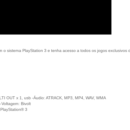
 o sistema PlayStation 3 e tenha acesso a todos os jogos exclusivos
ULTI OUT x 1, usb -Áudio: ATRACK, MP3, MP4, WAV, WMA
-Voltagem: Bivolt
layStation® 3