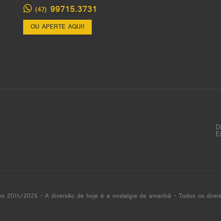
99715.3731
(47)
OU APERTE AQUI!
D
E
es 2011/2026 - A diversão de hoje é a nostalgia de amanhã - Todos os direit