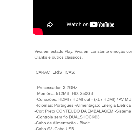
Viva em estado Play. Viva em constante emoção com
Clanks e outros clássicos.
CARACTERÍSTICAS:
-Processador: 3,2GHz
-Memória: 512MB -HD: 250GB
-Conexões: HDMI / HDMI out - (x1 / HDMI) / AV M
-Idiomas: Português -Alimentação: Energia Elétrica 
-Cor: Preto CONTEÚDO DA EMBALAGEM -Sistema P
-Controle sem fio DUALSHOCK®3
-Cabo de Alimentação - Bivolt
-Cabo AV -Cabo USB