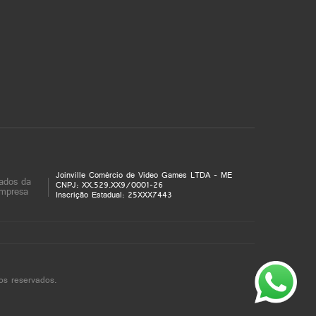
Joinville Comércio de Video Games LTDA - ME
ados da
CNPJ: XX.529.XX9/0001-26
mpresa
Inscrição Estadual: 25XXX7443
os reservados.