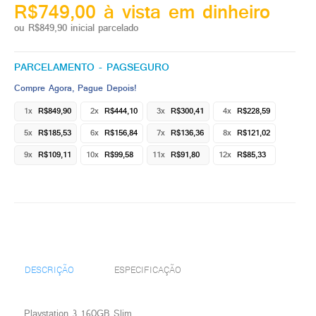
R$749,00 à vista em dinheiro
ou R$849,90 inicial parcelado
PARCELAMENTO - PAGSEGURO
Compre Agora, Pague Depois!
1x
R$849,90
2x
R$444,10
3x
R$300,41
4x
R$228,59
5x
R$185,53
6x
R$156,84
7x
R$136,36
8x
R$121,02
9x
R$109,11
10x
R$99,58
11x
R$91,80
12x
R$85,33
DESCRIÇÃO
ESPECIFICAÇÃO
Playstation 3 160GB Slim