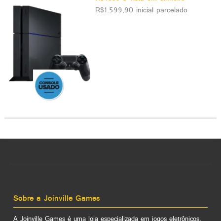
R$1.599,90 inicial parcelado
Sobre a Joinville Games
A Joinville Games é uma loja especializada em jogos eletrônicos,