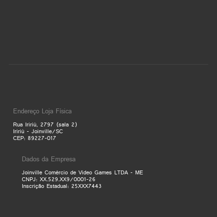
Endereço Loja Física
Rua Iririú, 2797 (sala 2)
Iririú - Joinville/SC
CEP: 89227-017
Dados da Empresa
Joinville Comércio de Video Games LTDA - ME
CNPJ: XX.529.XX9/0001-26
Inscrição Estadual: 25XXX7443