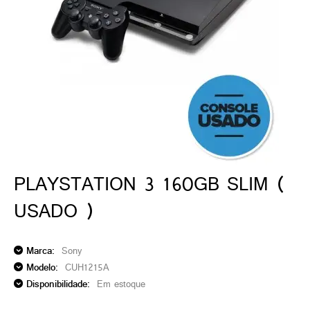
ado gamer)
os)
)
cnica)
PLAYSTATION 3 160GB SLIM (
USADO )
Marca:
Sony
Modelo:
CUH1215A
Disponibilidade:
Em estoque