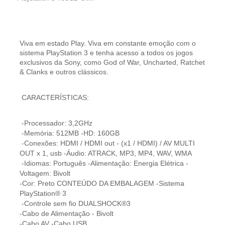
Viva em estado Play. Viva em constante emoção com o
sistema PlayStation 3 e tenha acesso a todos os jogos
exclusivos da Sony, como God of War, Uncharted, Ratchet
& Clanks e outros clássicos.
CARACTERÍSTICAS:
-Processador: 3,2GHz
-Memória: 512MB -HD: 160GB
-Conexões: HDMI / HDMI out - (x1 / HDMI) / AV MULTI
OUT x 1, usb -Áudio: ATRACK, MP3, MP4, WAV, WMA
-Idiomas: Português -Alimentação: Energia Elétrica -
Voltagem: Bivolt
-Cor: Preto CONTEÚDO DA EMBALAGEM -Sistema
PlayStation® 3
-Controle sem fio DUALSHOCK®3
-Cabo de Alimentação - Bivolt
-Cabo AV -Cabo USB