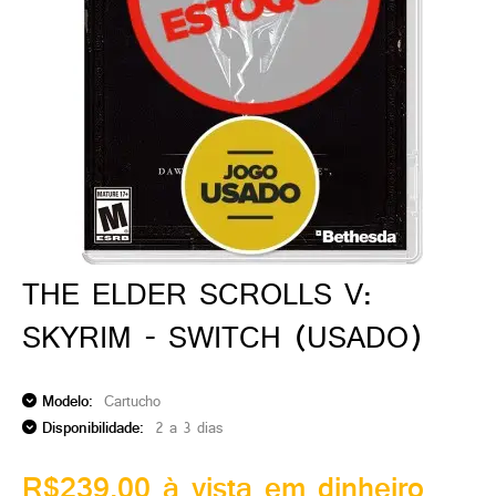
ado gamer)
os)
)
cnica)
THE ELDER SCROLLS V:
SKYRIM - SWITCH (USADO)
Modelo:
Cartucho
Disponibilidade:
2 a 3 dias
R$239,00 à vista em dinheiro