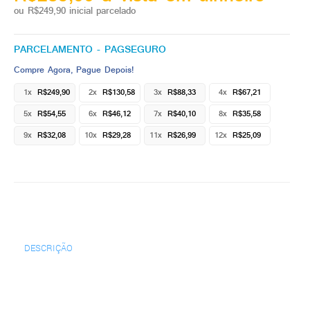
ou R$249,90 inicial parcelado
PARCELAMENTO - PAGSEGURO
Compre Agora, Pague Depois!
1x
R$249,90
2x
R$130,58
3x
R$88,33
4x
R$67,21
5x
R$54,55
6x
R$46,12
7x
R$40,10
8x
R$35,58
9x
R$32,08
10x
R$29,28
11x
R$26,99
12x
R$25,09
DESCRIÇÃO