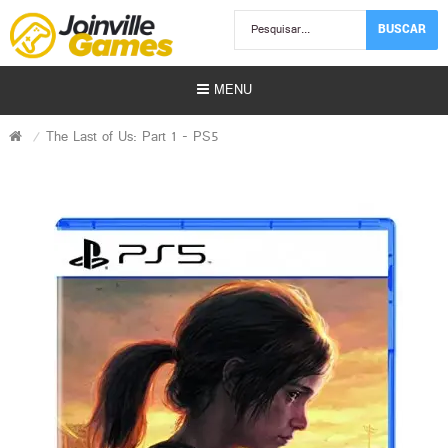
BUSCAR
MENU
The Last of Us: Part 1 - PS5
Usados)
)
r)
s | Gift Card)