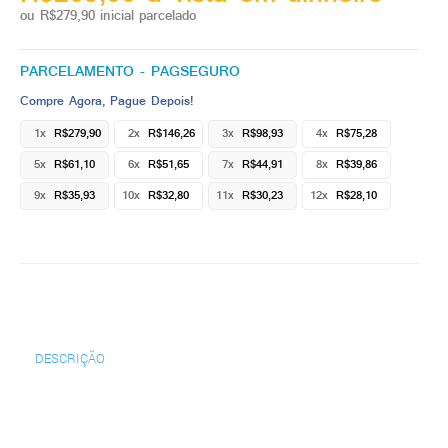
ou R$279,90 inicial parcelado
PARCELAMENTO - PAGSEGURO
Compre Agora, Pague Depois!
1x
R$279,90
2x
R$146,26
3x
R$98,93
4x
R$75,28
5x
R$61,10
6x
R$51,65
7x
R$44,91
8x
R$39,86
9x
R$35,93
10x
R$32,80
11x
R$30,23
12x
R$28,10
DESCRIÇÃO