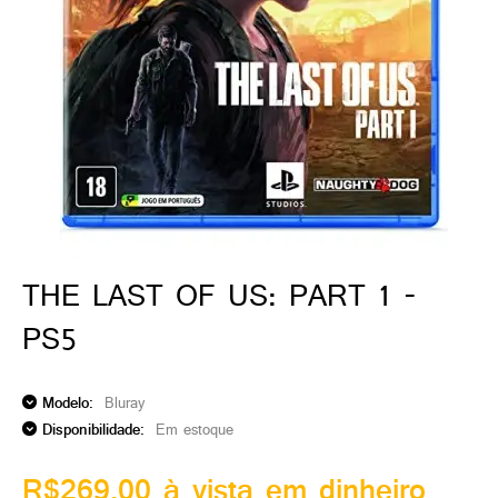
ado gamer)
os)
)
cnica)
THE LAST OF US: PART 1 -
PS5
Modelo:
Bluray
Disponibilidade:
Em estoque
R$269,00 à vista em dinheiro