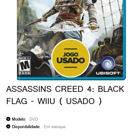
ado gamer)
os)
)
cnica)
ASSASSINS CREED 4: BLACK
FLAG - WIIU ( USADO )
Modelo:
DVD
Disponibilidade:
Em estoque