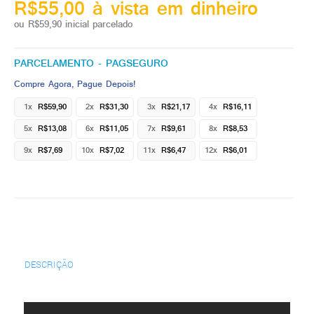
R$55,00 à vista em dinheiro
ou R$59,90 inicial parcelado
PARCELAMENTO - PAGSEGURO
Compre Agora, Pague Depois!
1x
R$59,90
2x
R$31,30
3x
R$21,17
4x
R$16,11
5x
R$13,08
6x
R$11,05
7x
R$9,61
8x
R$8,53
9x
R$7,69
10x
R$7,02
11x
R$6,47
12x
R$6,01
DESCRIÇÃO