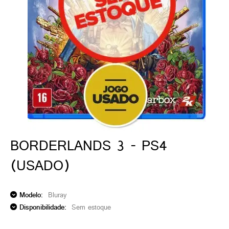
ado gamer)
os)
)
cnica)
BORDERLANDS 3 - PS4
(USADO)
Modelo:
Bluray
Disponibilidade:
Sem estoque