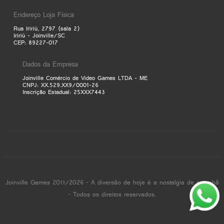
Endereço Loja Física
Rua Iririú, 2797 (sala 2)
Iririú - Joinville/SC
CEP: 89227-017
Dados da Empresa
Joinville Comércio de Video Games LTDA - ME
CNPJ: XX.529.XX9/0001-26
Inscrição Estadual: 25XXX7443
Joinville Games 2011/2026 - A diversão de hoje é a nostalgia de amanhã
- Todos os direitos reservados.