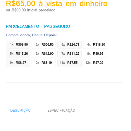
R$65,00 à vista em dinheiro
ou R$69,90 inicial parcelado
PARCELAMENTO - PAGSEGURO
Compre Agora, Pague Depois!
1x
R$69,90
2x
R$36,53
3x
R$24,71
4x
R$18,80
5x
R$15,26
6x
R$12,90
7x
R$11,22
8x
R$9,95
9x
R$8,97
10x
R$8,19
11x
R$7,55
12x
R$7,02
DESCRIÇÃO
ESPECIFICAÇÃO