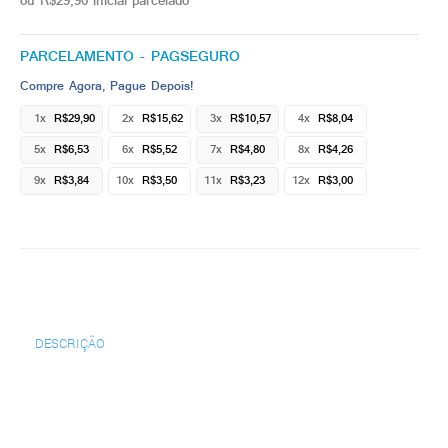
ou R$29,90 inicial parcelado
PARCELAMENTO - PAGSEGURO
Compre Agora, Pague Depois!
1x
R$29,90
2x
R$15,62
3x
R$10,57
4x
R$8,04
5x
R$6,53
6x
R$5,52
7x
R$4,80
8x
R$4,26
9x
R$3,84
10x
R$3,50
11x
R$3,23
12x
R$3,00
DESCRIÇÃO