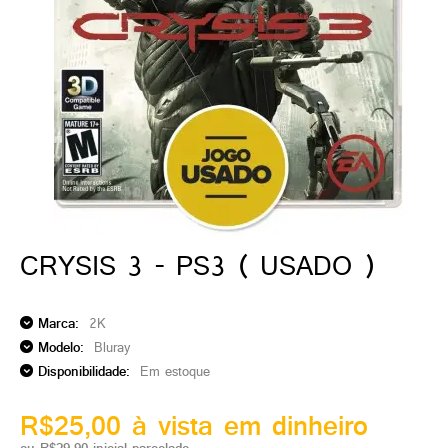
ado gamer)
os)
)
cnica)
CRYSIS 3 - PS3 ( USADO )
Marca:
2K
Modelo:
Bluray
Disponibilidade:
Em estoque
R$25,00 à vista em dinheiro