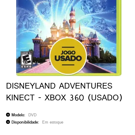
ado gamer)
os)
)
cnica)
DISNEYLAND ADVENTURES
KINECT - XBOX 360 (USADO)
Modelo:
DVD
Disponibilidade:
Em estoque