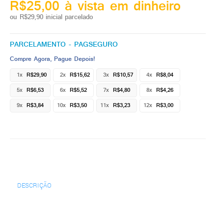
R$25,00 à vista em dinheiro
ou R$29,90 inicial parcelado
PARCELAMENTO - PAGSEGURO
Compre Agora, Pague Depois!
1x
R$29,90
2x
R$15,62
3x
R$10,57
4x
R$8,04
5x
R$6,53
6x
R$5,52
7x
R$4,80
8x
R$4,26
9x
R$3,84
10x
R$3,50
11x
R$3,23
12x
R$3,00
DESCRIÇÃO