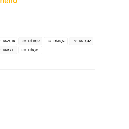
heiro
x
R$24,18
5x
R$19,62
6x
R$16,59
7x
R$14,42
x
R$9,71
12x
R$9,03