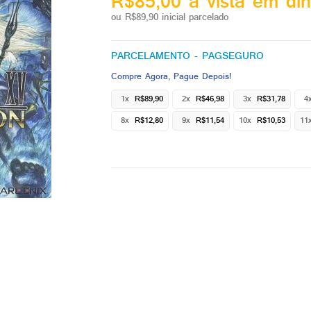
R$85,00 à vista em din
ou R$89,90 inicial parcelado
PARCELAMENTO - PAGSEGURO
Compre Agora, Pague Depois!
1x
R$89,90
2x
R$46,98
3x
R$31,78
4
8x
R$12,80
9x
R$11,54
10x
R$10,53
11