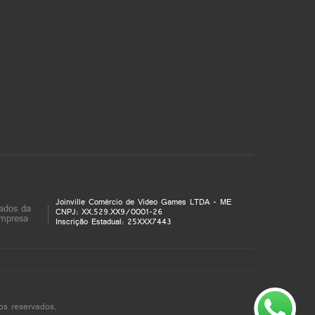
Joinville Comércio de Video Games LTDA - ME
ados da
CNPJ: XX.529.XX9/0001-26
mpresa
Inscrição Estadual: 25XXX7443
os reservados.