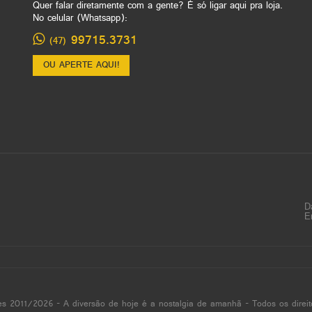
Quer falar diretamente com a gente? É só ligar aqui pra loja.
No celular (Whatsapp):
99715.3731
(47)
OU APERTE AQUI!
D
E
es 2011/2026 - A diversão de hoje é a nostalgia de amanhã - Todos os direit