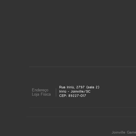
Rua Iririú, 2797 (sala 2)
Endereço
Iririú - Joinville/SC
Loja Física
CEP: 89227-017
Joinville Gam