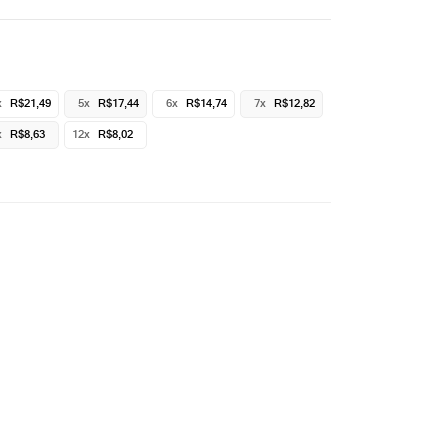
x
R$21,49
5x
R$17,44
6x
R$14,74
7x
R$12,82
x
R$8,63
12x
R$8,02