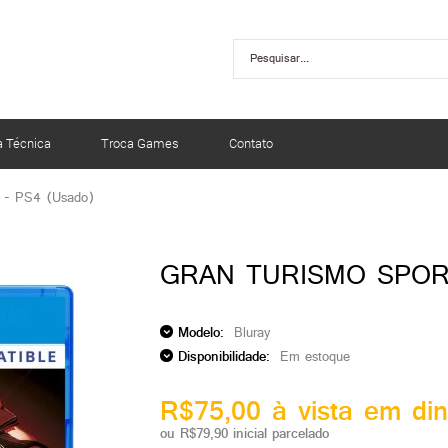
a Técnica
Troca Games
Contato
t - PS4 (Usado)
GRAN TURISMO SPOR
Modelo:
Bluray
Disponibilidade:
Em estoque
R$75,00 à vista em din
ou R$79,90 inicial parcelado