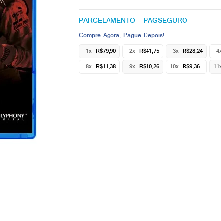
PARCELAMENTO - PAGSEGURO
Compre Agora, Pague Depois!
1x
R$79,90
2x
R$41,75
3x
R$28,24
4
8x
R$11,38
9x
R$10,26
10x
R$9,36
11