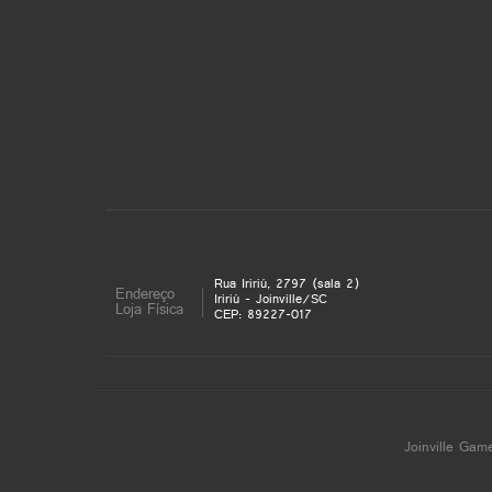
Rua Iririú, 2797 (sala 2)
Endereço
Iririú - Joinville/SC
Loja Física
CEP: 89227-017
Joinville Gam