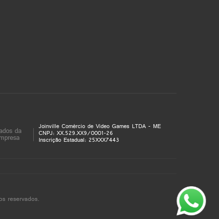
Joinville Comércio de Video Games LTDA - ME
ados da
CNPJ: XX.529.XX9/0001-26
mpresa
Inscrição Estadual: 25XXX7443
os reservados.