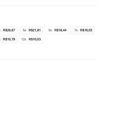
x
R$26,87
5x
R$21,81
6x
R$18,44
7x
R$16,03
x
R$10,79
12x
R$10,03