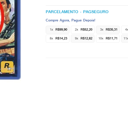
PARCELAMENTO - PAGSEGURO
Compre Agora, Pague Depois!
1x
R$99,90
2x
R$52,20
3x
R$35,31
4
8x
R$14,23
9x
R$12,82
10x
R$11,71
11