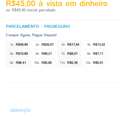
R$45,00 à vista em dinheiro
ou R$49,90 inicial parcelado
PARCELAMENTO - PAGSEGURO
Compre Agora, Pague Depois!
1x
R$49,90
2x
R$26,07
3x
R$17,64
4x
R$13,42
5x
R$10,89
6x
R$9,21
7x
R$8,01
8x
R$7,11
9x
R$6,41
10x
R$5,85
11x
R$5,39
12x
R$5,01
DESCRIÇÃO