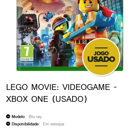
ado gamer)
os)
)
cnica)
LEGO MOVIE: VIDEOGAME -
XBOX ONE (USADO)
Modelo:
Blu-ray
Disponibilidade:
Em estoque