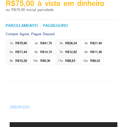
R$75,00 à vista em dinheiro
ou R$79,90 inicial parcelado
PARCELAMENTO - PAGSEGURO
Compre Agora, Pague Depois!
1x
R$79,90
2x
R$41,75
3x
R$28,24
4x
R$21,49
5x
R$17,44
6x
R$14,74
7x
R$12,82
8x
R$11,38
9x
R$10,26
10x
R$9,36
11x
R$8,63
12x
R$8,02
DESCRIÇÃO