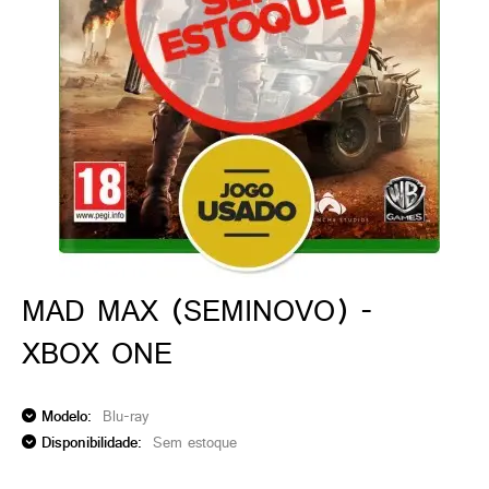
ado gamer)
os)
)
cnica)
MAD MAX (SEMINOVO) -
XBOX ONE
Modelo:
Blu-ray
Disponibilidade:
Sem estoque