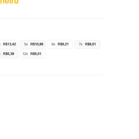
heiro
x
R$13,42
5x
R$10,89
6x
R$9,21
7x
R$8,01
x
R$5,39
12x
R$5,01