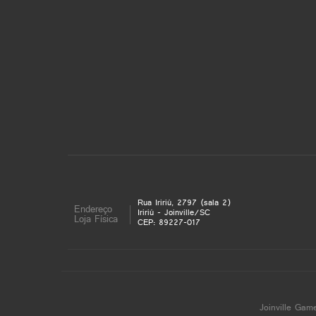
Rua Iririú, 2797 (sala 2)
Endereço
Iririú - Joinville/SC
Loja Física
CEP: 89227-017
Joinville Gam