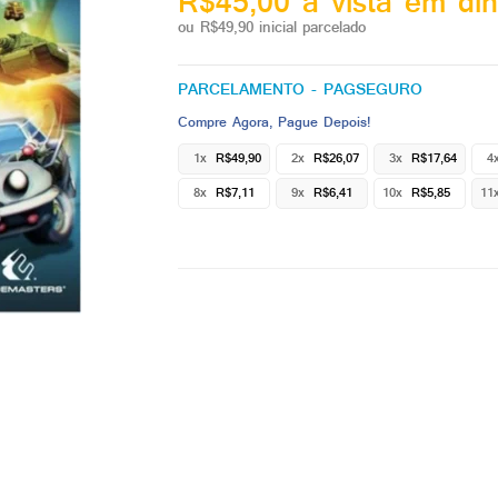
R$45,00 à vista em din
ou R$49,90 inicial parcelado
PARCELAMENTO - PAGSEGURO
Compre Agora, Pague Depois!
1x
R$49,90
2x
R$26,07
3x
R$17,64
4
8x
R$7,11
9x
R$6,41
10x
R$5,85
11