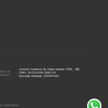
Joinville Comércio de Video Games LTDA - ME
ados da
CNPJ: XX.529.XX9/0001-26
mpresa
Inscrição Estadual: 25XXX7443
os reservados.