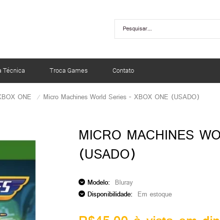
a Técnica
Troca Games
Contato
XBOX ONE
Micro Machines World Series - XBOX ONE (USADO)
MICRO MACHINES WO
(USADO)
Modelo:
Bluray
Disponibilidade:
Em estoque