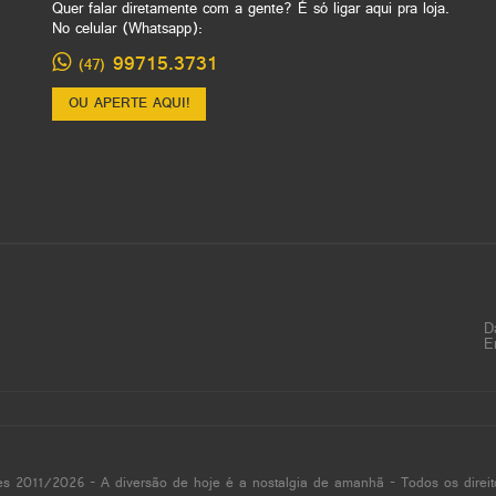
Quer falar diretamente com a gente? É só ligar aqui pra loja.
No celular (Whatsapp):
99715.3731
(47)
OU APERTE AQUI!
D
E
es 2011/2026 - A diversão de hoje é a nostalgia de amanhã - Todos os direit