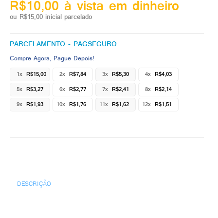
R$10,00 à vista em dinheiro
ou R$15,00 inicial parcelado
PARCELAMENTO - PAGSEGURO
Compre Agora, Pague Depois!
1x
R$15,00
2x
R$7,84
3x
R$5,30
4x
R$4,03
5x
R$3,27
6x
R$2,77
7x
R$2,41
8x
R$2,14
9x
R$1,93
10x
R$1,76
11x
R$1,62
12x
R$1,51
DESCRIÇÃO