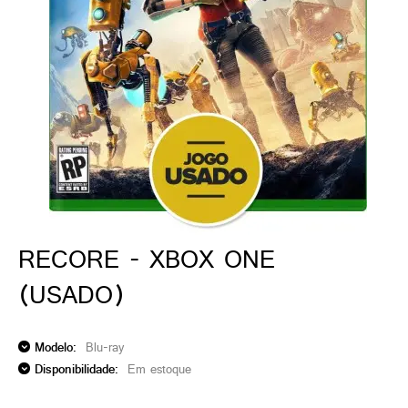
ado gamer)
os)
)
cnica)
RECORE - XBOX ONE
(USADO)
Modelo:
Blu-ray
Disponibilidade:
Em estoque