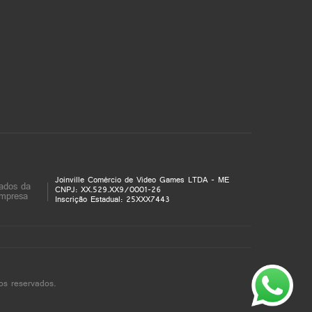
Joinville Comércio de Video Games LTDA - ME
ados da
CNPJ: XX.529.XX9/0001-26
mpresa
Inscrição Estadual: 25XXX7443
os reservados.