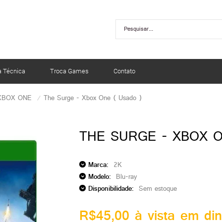
a Técnica
Troca Games
Contato
XBOX ONE
The Surge - Xbox One ( Usado )
THE SURGE - XBOX O
Marca:
2K
Modelo:
Blu-ray
Disponibilidade:
Sem estoque
R$45,00 à vista em din