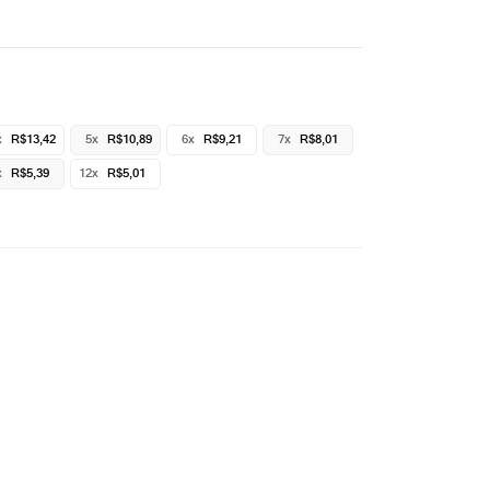
x
R$13,42
5x
R$10,89
6x
R$9,21
7x
R$8,01
x
R$5,39
12x
R$5,01