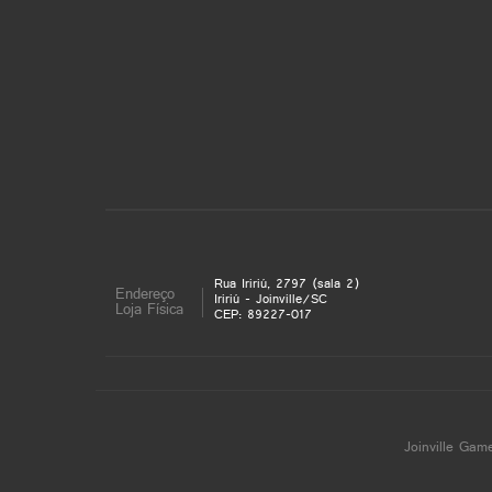
Rua Iririú, 2797 (sala 2)
Endereço
Iririú - Joinville/SC
Loja Física
CEP: 89227-017
Joinville Gam