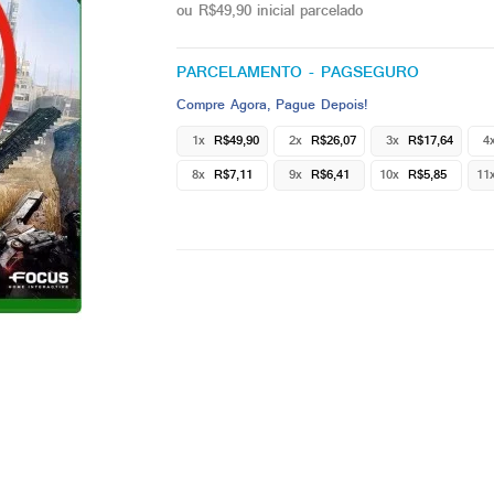
ou R$49,90 inicial parcelado
PARCELAMENTO - PAGSEGURO
Compre Agora, Pague Depois!
1x
R$49,90
2x
R$26,07
3x
R$17,64
4
8x
R$7,11
9x
R$6,41
10x
R$5,85
11