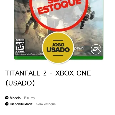
ado gamer)
os)
)
cnica)
TITANFALL 2 - XBOX ONE
(USADO)
Modelo:
Blu-ray
Disponibilidade:
Sem estoque