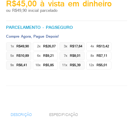
R$45,00 à vista em dinheiro
ou R$49,90 inicial parcelado
PARCELAMENTO - PAGSEGURO
Compre Agora, Pague Depois!
1x
R$49,90
2x
R$26,07
3x
R$17,64
4x
R$13,42
5x
R$10,89
6x
R$9,21
7x
R$8,01
8x
R$7,11
9x
R$6,41
10x
R$5,85
11x
R$5,39
12x
R$5,01
DESCRIÇÃO
ESPECIFICAÇÃO