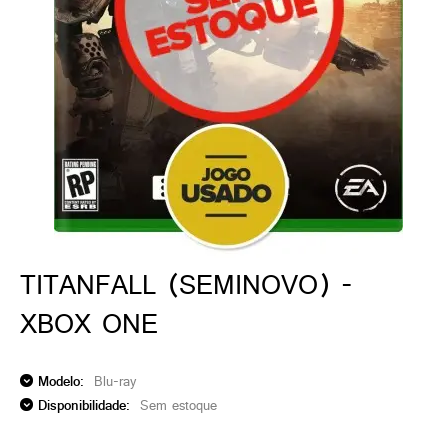
ado gamer)
os)
)
cnica)
TITANFALL (SEMINOVO) -
XBOX ONE
Modelo:
Blu-ray
Disponibilidade:
Sem estoque