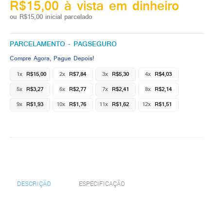
R$15,00 à vista em dinheiro
ou R$15,00 inicial parcelado
PARCELAMENTO - PAGSEGURO
Compre Agora, Pague Depois!
1x
R$15,00
2x
R$7,84
3x
R$5,30
4x
R$4,03
5x
R$3,27
6x
R$2,77
7x
R$2,41
8x
R$2,14
9x
R$1,93
10x
R$1,76
11x
R$1,62
12x
R$1,51
DESCRIÇÃO
ESPECIFICAÇÃO