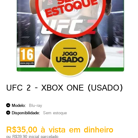
ado gamer)
os)
)
cnica)
UFC 2 - XBOX ONE (USADO)
Modelo:
Blu-ray
Disponibilidade:
Sem estoque
R$35,00 à vista em dinheiro
ou R$39,90 inicial parcelado