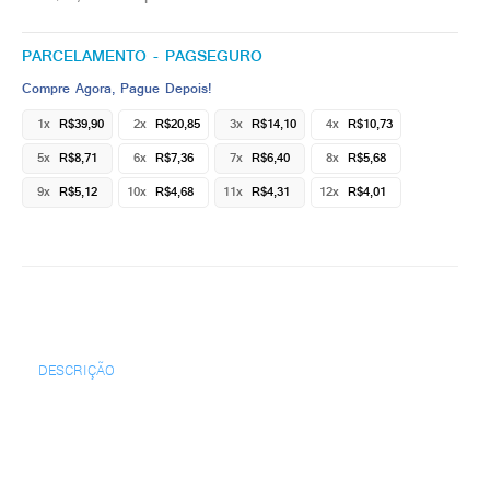
PARCELAMENTO - PAGSEGURO
Compre Agora, Pague Depois!
1x
R$39,90
2x
R$20,85
3x
R$14,10
4x
R$10,73
5x
R$8,71
6x
R$7,36
7x
R$6,40
8x
R$5,68
9x
R$5,12
10x
R$4,68
11x
R$4,31
12x
R$4,01
DESCRIÇÃO