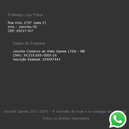
Endereço Loja Física
Rua Iririú, 2797 (sala 2)
Iririú - Joinville/SC
CEP: 89227-017
Dados da Empresa
Joinville Comércio de Video Games LTDA - ME
CNPJ: XX.529.XX9/0001-26
Inscrição Estadual: 25XXX7443
Joinville Games 2011/2026 - A diversão de hoje é a nostalgia de amanhã
- Todos os direitos reservados.