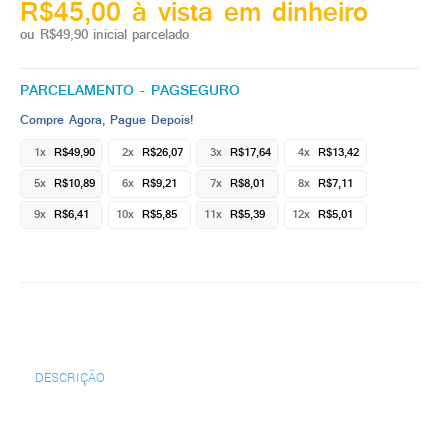
R$45,00 à vista em dinheiro
ou R$49,90 inicial parcelado
PARCELAMENTO - PAGSEGURO
Compre Agora, Pague Depois!
1x
R$49,90
2x
R$26,07
3x
R$17,64
4x
R$13,42
5x
R$10,89
6x
R$9,21
7x
R$8,01
8x
R$7,11
9x
R$6,41
10x
R$5,85
11x
R$5,39
12x
R$5,01
DESCRIÇÃO