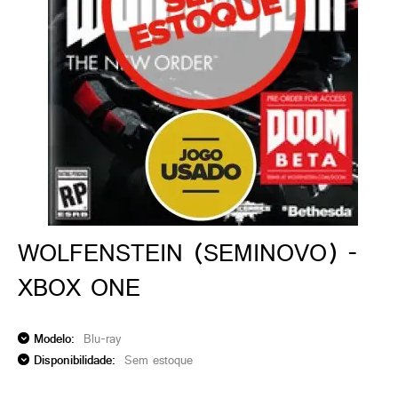
ado gamer)
os)
)
cnica)
WOLFENSTEIN (SEMINOVO) -
XBOX ONE
Modelo:
Blu-ray
Disponibilidade:
Sem estoque