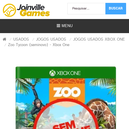
BUSCAR
MENU
USADOS
JOGOS USADOS
JOGOS USADOS XBOX ONE
Zoo Tycoon (seminovo) - Xbox One
Usados)
)
r)
s | Gift Card)