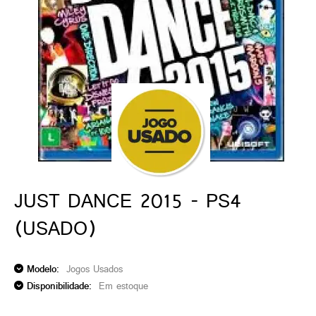
ado gamer)
os)
)
cnica)
JUST DANCE 2015 - PS4
(USADO)
Modelo:
Jogos Usados
Disponibilidade:
Em estoque