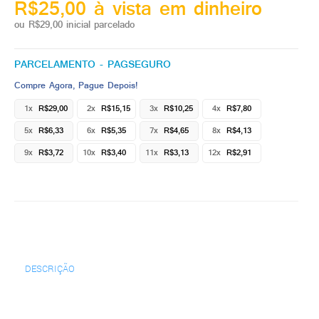
R$25,00 à vista em dinheiro
ou R$29,00 inicial parcelado
PARCELAMENTO - PAGSEGURO
Compre Agora, Pague Depois!
1x
R$29,00
2x
R$15,15
3x
R$10,25
4x
R$7,80
5x
R$6,33
6x
R$5,35
7x
R$4,65
8x
R$4,13
9x
R$3,72
10x
R$3,40
11x
R$3,13
12x
R$2,91
DESCRIÇÃO