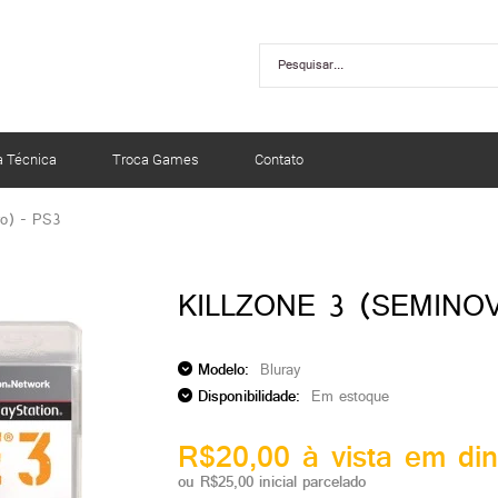
a Técnica
Troca Games
Contato
vo) - PS3
KILLZONE 3 (SEMINOV
Modelo:
Bluray
Disponibilidade:
Em estoque
R$20,00 à vista em din
ou R$25,00 inicial parcelado