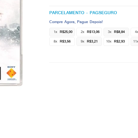
PARCELAMENTO - PAGSEGURO
Compre Agora, Pague Depois!
1x
R$25,00
2x
R$13,06
3x
R$8,84
4
8x
R$3,56
9x
R$3,21
10x
R$2,93
11