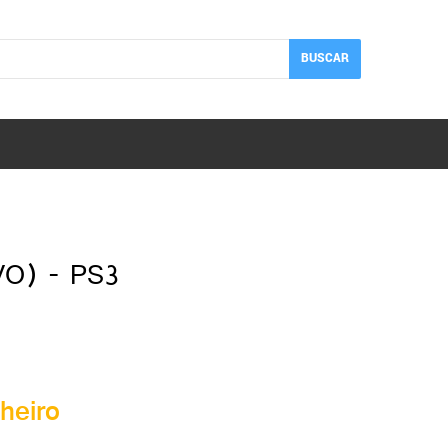
BUSCAR
O) - PS3
heiro