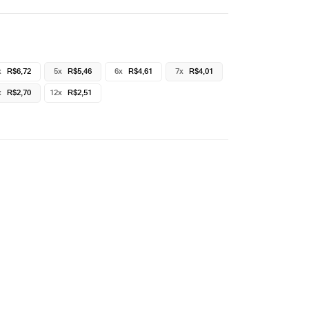
x
R$6,72
5x
R$5,46
6x
R$4,61
7x
R$4,01
x
R$2,70
12x
R$2,51