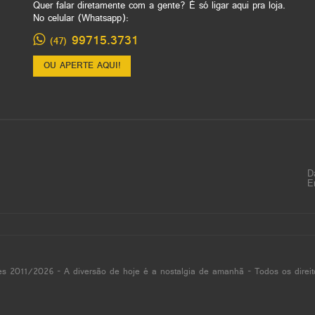
Quer falar diretamente com a gente? É só ligar aqui pra loja.
No celular (Whatsapp):
99715.3731
(47)
OU APERTE AQUI!
D
E
es 2011/2026 - A diversão de hoje é a nostalgia de amanhã - Todos os direit