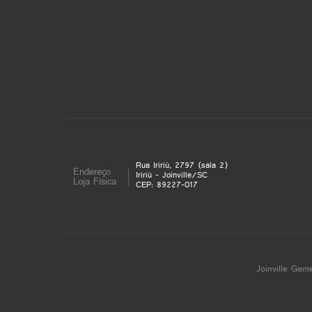
Rua Iririú, 2797 (sala 2)
Endereço
Iririú - Joinville/SC
Loja Física
CEP: 89227-017
Joinville Gam