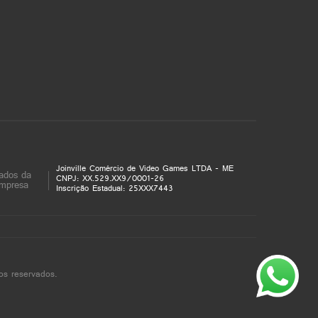
Joinville Comércio de Video Games LTDA - ME
ados da
CNPJ: XX.529.XX9/0001-26
mpresa
Inscrição Estadual: 25XXX7443
os reservados.