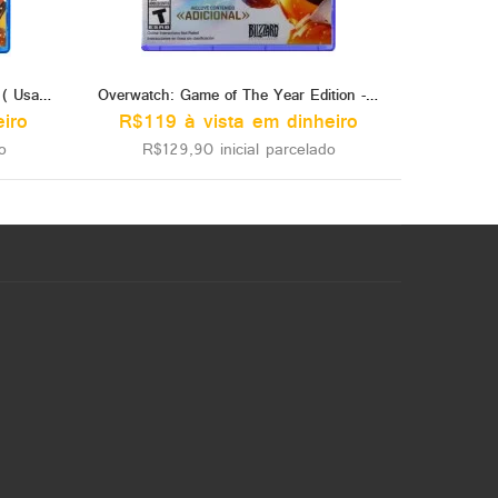
Overwatch: Origins Edition - PS4 ( Usado )
Overwatch: Game of The Year Edition - PS4
iro
R$119 à vista em dinheiro
o
R$129,90 inicial parcelado