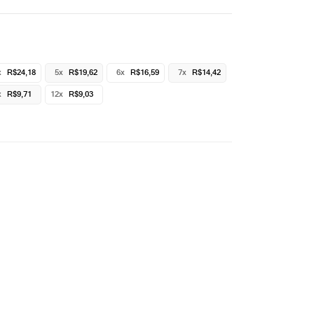
x
R$24,18
5x
R$19,62
6x
R$16,59
7x
R$14,42
x
R$9,71
12x
R$9,03