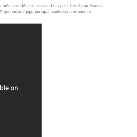
u o prêmio de Melhor Jogo de Luta pelo The Game Awards
que inclui o jogo principal, conteúdo previamente