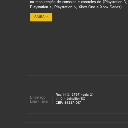
na manutenção de consoles e controles de (Playstation 3,
Playstation 4, Playstation 5, Xbox One e Xbox Series).
SAIBA +
Rua Iririú, 2797 (sala 2)
Endereço
Iririú - Joinville/SC
Loja Física
CEP: 89227-017