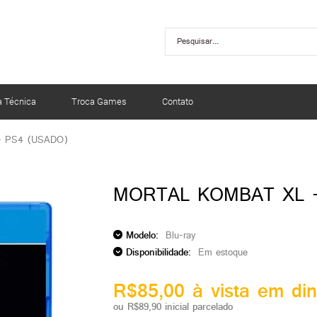
a Técnica
Troca Games
Contato
 - PS4 (USADO)
MORTAL KOMBAT XL -
Modelo:
Blu-ray
Disponibilidade:
Em estoque
R$85,00 à vista em din
ou R$89,90 inicial parcelado