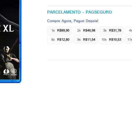
PARCELAMENTO - PAGSEGURO
Compre Agora, Pague Depois!
1x
R$89,90
2x
R$46,98
3x
R$31,78
4
8x
R$12,80
9x
R$11,54
10x
R$10,53
11