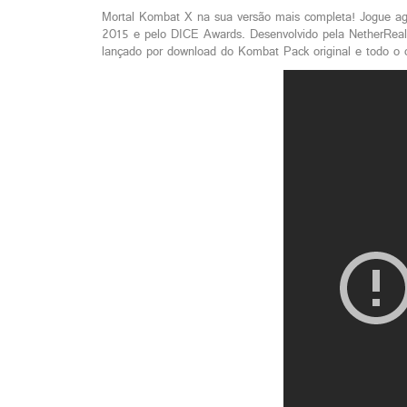
Mortal Kombat X na sua versão mais completa! Jogue ag
2015 e pelo DICE Awards. Desenvolvido pela NetherRealm 
lançado por download do Kombat Pack original e todo o