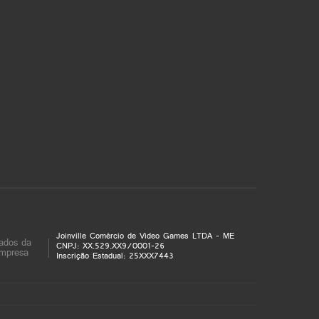
Joinville Comércio de Video Games LTDA - ME
ados da
CNPJ: XX.529.XX9/0001-26
mpresa
Inscrição Estadual: 25XXX7443