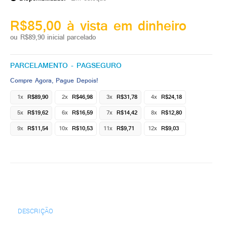
R$85,00 à vista em dinheiro
ou R$89,90 inicial parcelado
PARCELAMENTO - PAGSEGURO
Compre Agora, Pague Depois!
1x
R$89,90
2x
R$46,98
3x
R$31,78
4x
R$24,18
5x
R$19,62
6x
R$16,59
7x
R$14,42
8x
R$12,80
9x
R$11,54
10x
R$10,53
11x
R$9,71
12x
R$9,03
DESCRIÇÃO