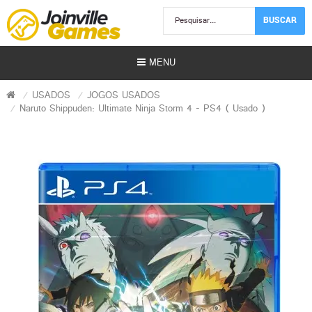
BUSCAR
MENU
USADOS
JOGOS USADOS
Naruto Shippuden: Ultimate Ninja Storm 4 - PS4 ( Usado )
Usados)
)
r)
s | Gift Card)