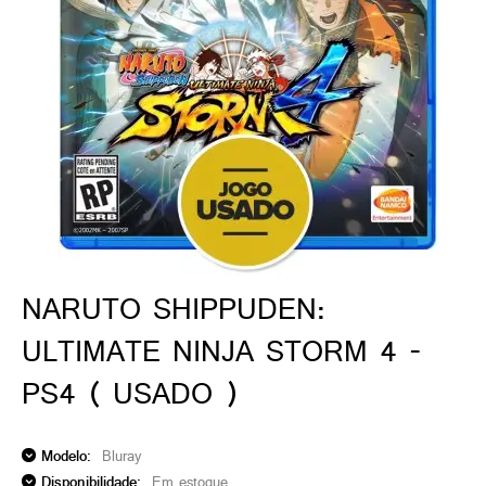
ado gamer)
os)
)
cnica)
NARUTO SHIPPUDEN:
ULTIMATE NINJA STORM 4 -
PS4 ( USADO )
Modelo:
Bluray
Disponibilidade:
Em estoque