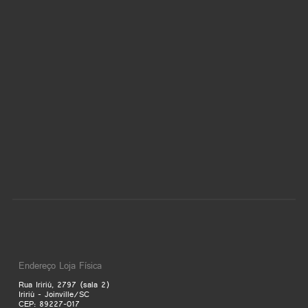
Endereço Loja Física
Rua Iririú, 2797 (sala 2)
Iririú - Joinville/SC
CEP: 89227-017