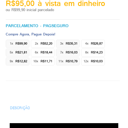
R$95,00 à vista em dinheiro
ou R$99,90 inicial parcelado
PARCELAMENTO - PAGSEGURO
Compre Agora, Pague Depois!
1x
R$99,90
2x
R$52,20
3x
R$35,31
4x
R$26,87
5x
R$21,81
6x
R$18,44
7x
R$16,03
8x
R$14,23
9x
R$12,82
10x
R$11,71
11x
R$10,79
12x
R$10,03
DESCRIÇÃO