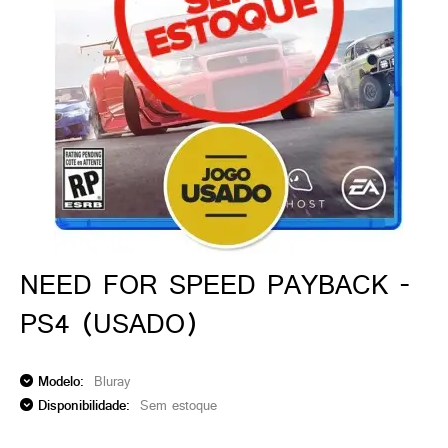
ado gamer)
os)
)
cnica)
NEED FOR SPEED PAYBACK -
PS4 (USADO)
Modelo:
Bluray
Disponibilidade:
Sem estoque