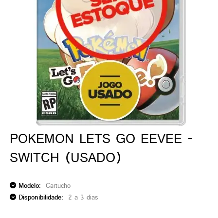
ado gamer)
os)
)
cnica)
POKEMON LETS GO EEVEE -
SWITCH (USADO)
Modelo:
Cartucho
Disponibilidade:
2 a 3 dias