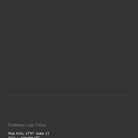
Endereço Loja Física
Rua Iririú, 2797 (sala 2)