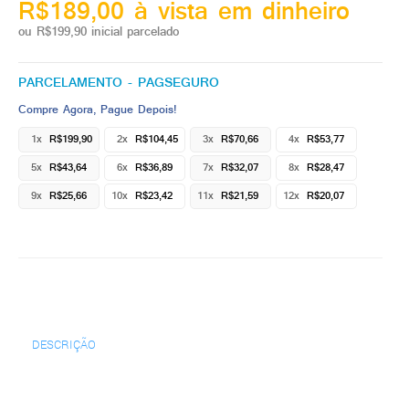
R$189,00 à vista em dinheiro
ou R$199,90 inicial parcelado
PARCELAMENTO - PAGSEGURO
Compre Agora, Pague Depois!
1x
R$199,90
2x
R$104,45
3x
R$70,66
4x
R$53,77
5x
R$43,64
6x
R$36,89
7x
R$32,07
8x
R$28,47
9x
R$25,66
10x
R$23,42
11x
R$21,59
12x
R$20,07
DESCRIÇÃO