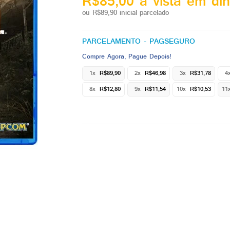
R$85,00 à vista em din
ou R$89,90 inicial parcelado
PARCELAMENTO - PAGSEGURO
Compre Agora, Pague Depois!
1x
R$89,90
2x
R$46,98
3x
R$31,78
4
8x
R$12,80
9x
R$11,54
10x
R$10,53
11