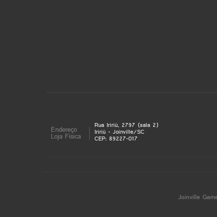
Rua Iririú, 2797 (sala 2)
Endereço
Iririú - Joinville/SC
Loja Física
CEP: 89227-017
Joinville Gam