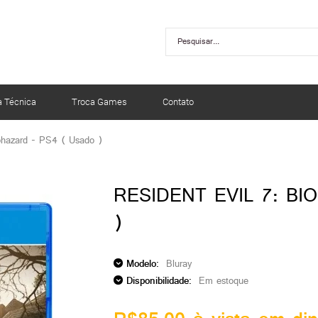
a Técnica
Troca Games
Contato
iohazard - PS4 ( Usado )
RESIDENT EVIL 7: BI
)
Modelo:
Bluray
Disponibilidade:
Em estoque