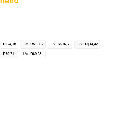
heiro
x
R$24,18
5x
R$19,62
6x
R$16,59
7x
R$14,42
x
R$9,71
12x
R$9,03