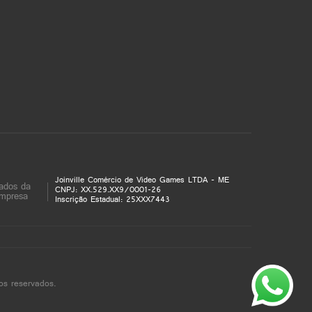
Joinville Comércio de Video Games LTDA - ME
ados da
CNPJ: XX.529.XX9/0001-26
mpresa
Inscrição Estadual: 25XXX7443
os reservados.