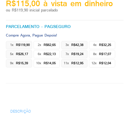
R$115,00 à vista em dinheiro
ou R$119,90 inicial parcelado
PARCELAMENTO - PAGSEGURO
Compre Agora, Pague Depois!
1x
R$119,90
2x
R$62,65
3x
R$42,38
4x
R$32,25
5x
R$26,17
6x
R$22,13
7x
R$19,24
8x
R$17,07
9x
R$15,39
10x
R$14,05
11x
R$12,95
12x
R$12,04
DESCRIÇÃO