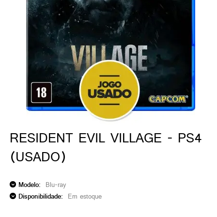
ado gamer)
os)
)
cnica)
RESIDENT EVIL VILLAGE - PS4
(USADO)
Modelo:
Blu-ray
Disponibilidade:
Em estoque